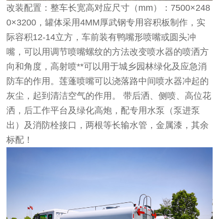
改装配置：整车长宽高对应尺寸（mm）：7500×248
0×3200，罐体采用4MM厚武钢专用容积板制作，实
际容积12-14立方，车前装有鸭嘴形喷嘴或圆头冲
嘴，可以用调节喷嘴螺纹的方法改变喷水器的喷洒方
向和角度，高射喷**可以用于城乡园林绿化及应急消
防车的作用。莲蓬喷嘴可以浇落路中间喷水器冲起的
灰尘，起到清洁空气的作用。 带后洒、侧喷、高位花
洒，后工作平台及绿化高炮，配专用水泵（泵进泵
出）及消防栓接口，两根等长输水管，金属漆，其余
标配！