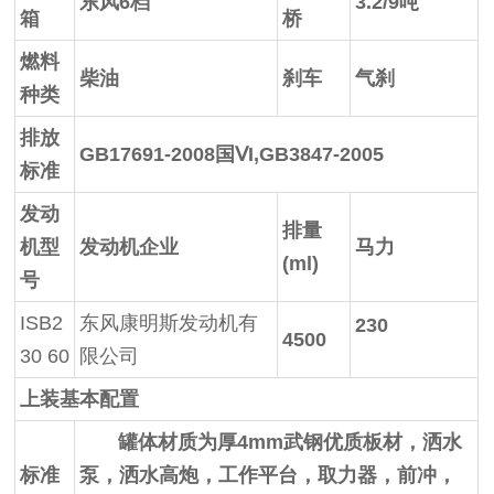
东风6档
3.2/9
吨
箱
桥
燃料
柴油
刹车
气刹
种类
排放
GB17691-2008
国Ⅴ
I,GB3847-2005
标准
发动
排量
机型
发动机企业
马力
(ml)
号
ISB2
东风康明斯发动机有
230
4500
30 60
限公司
上装基本配置
罐体材质为厚4mm
武钢优质板材，洒水
标准
泵，洒水高炮，工作平台，取力器，前冲，