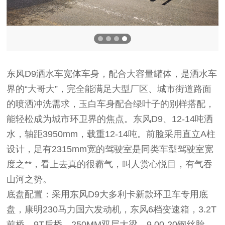
东风D9洒水车宽体车身，配合大容量罐体，是洒水车
界的“大哥大”，完全能满足大型厂区、城市街道路面
的喷洒冲洗需求，玉白车身配合绿叶子的别样搭配，
能轻松成为城市环卫界的焦点。东风D9、12-14吨洒
水，轴距3950mm，载重12-14吨。前脸采用直立A柱
设计，足有2315mm宽的驾驶室是同类车型驾驶室宽
度之**，看上去真的很霸气，叫人赏心悦目，有气吞
山河之势。
底盘配置：采用东风D9大多利卡新款环卫车专用底
盘，康明230马力国六发动机，东风6档变速箱，3.2T
前桥，9T后桥，250MM双层大梁，9.00-20钢丝胎，