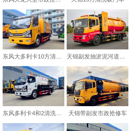
东风大多利卡10方清洗吸污车
天锦副发抽淤泥河道清理车
东风多利卡4和2清洗吸污车
天锦带副发市政抢修车