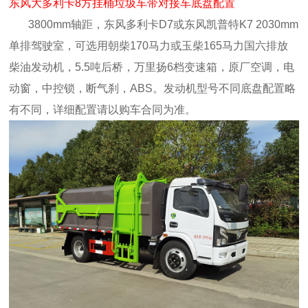
东风大多利卡8方挂桶垃圾车带对接车底盘配置
3800mm轴距，东风多利卡D7或东风凯普特K7 2030mm
单排驾驶室，可选用朝柴170马力或玉柴165马力国六排放
柴油发动机，5.5吨后桥，万里扬6档变速箱，原厂空调，电
动窗，中控锁，断气刹，ABS。发动机型号不同底盘配置略
有不同，详细配置请以购车合同为准。