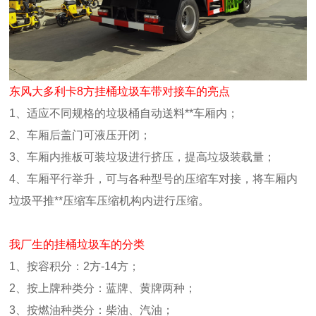
东风大多利卡8方挂桶垃圾车带对接车的亮点
1、适应不同规格的垃圾桶自动送料**车厢内；
2、车厢后盖门可液压开闭；
3、车厢内推板可装垃圾进行挤压，提高垃圾装载量；
4、车厢平行举升，可与各种型号的压缩车对接，将车厢内
垃圾平推**压缩车压缩机构内进行压缩。
我厂生的挂桶垃圾车的分类
1、按容积分：2方-14方；
2、按上牌种类分：蓝牌、黄牌两种；
3、按燃油种类分：柴油、汽油；