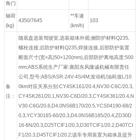
角(°)
轴荷
**车速
4350/7645
103
(kg)
(km/h)
随底盘选装驾驶室,选装箱体外观;侧防护材料Q235,
螺栓连接;后防护材料Q235,焊接连接,后部防护装置
断面尺寸(宽×高)50×120(mm),后部防护离地高度:500
mm;ABS系统生产厂家:襄阳东风隆诚机械有限责任
公司,型号:ABS/ASR-24V-4S/4M;发动机/油耗值L/10
备
0km对应关系分别:CY4SK161/20.4,NV30-C6C/20.3,
注：
CY4SK261/20.1,NV30-C6D/20.3,CY4SK361/20.4,N
V30-C6G/20.6,D4.0NS6B170/20.5,YCS04190-68/2
0.3,YCY30165-60/20.3,D4.0NS6B185/20.4,ZD30D
16-6N/20.3,D25TCIF1/20.3,D30TCIF1/20.2,D40TCI
F1/20.3,D45TCIF1/20.2;该车专用装置为箱体及提升